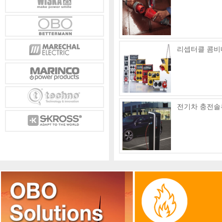
리셉터클 콤비
전기차 충전솔